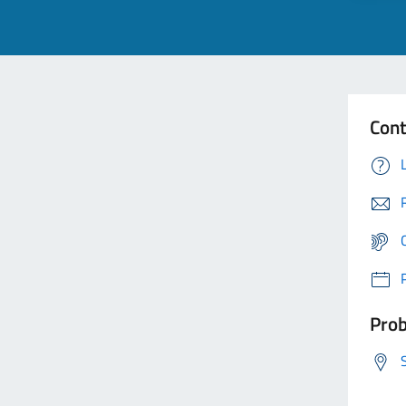
Cont
Prob