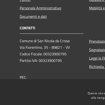
Personale Amministrativo
Mobilità e
Documenti e dati
CONTATTI
Comune di San Nicola da Crissa
Prenotaz
Via Fiorentino, 35 - 89821 - VV
Segnalazi
Codice Fiscale: 00323900795
Leggi le 
Partita IVA: 00323900795
Richiesta
PEC:
protocollo.sannicoladacrissa@asmepec.it
Centralino Unico: +39 0963 73013
Questo sito 
alla navig