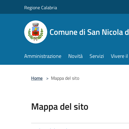
Salta al contenuto principale
Regione Calabria
Comune di San Nicola d
Amministrazione
Novità
Servizi
Vivere 
Home
>
Mappa del sito
Mappa del sito