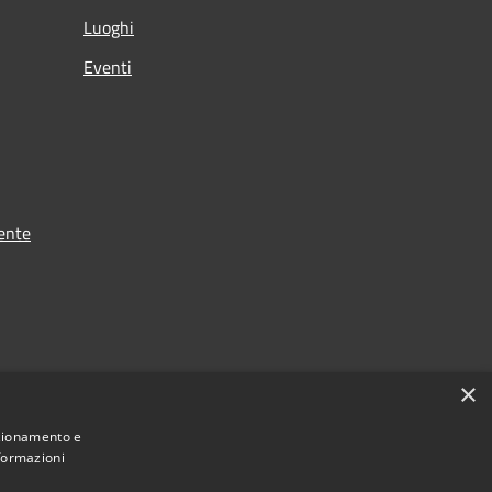
Luoghi
Eventi
ente
×
nzionamento e
nformazioni