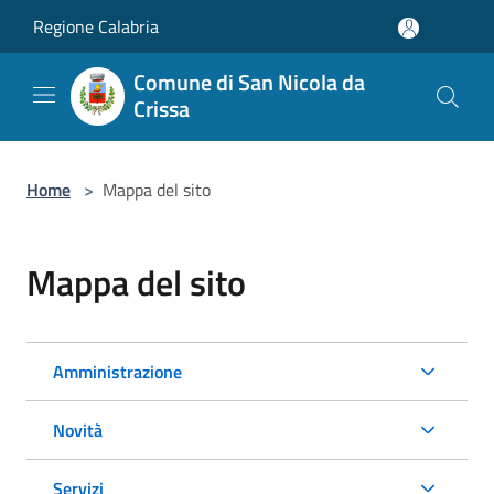
Salta al contenuto principale
Regione Calabria
Comune di San Nicola da
Crissa
Home
>
Mappa del sito
Mappa del sito
Amministrazione
Novità
Servizi