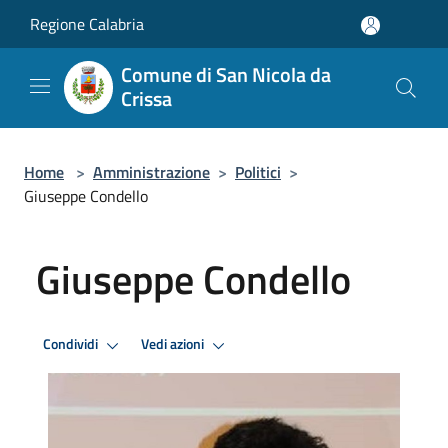
Salta al contenuto principale
Regione Calabria
Comune di San Nicola da
Crissa
Home
>
Amministrazione
>
Politici
>
Giuseppe Condello
Giuseppe Condello
Condividi
Vedi azioni