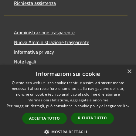
Richiesta assistenza
Amministrazione trasparente
Nuova Amministrazione trasparente
Informativa privacy
Note legali
×
Dichiarazione di accessibilità
Informazioni sui cookie
Questo sito web utilizza cookie tecnici e assimilati strettamente
necessari al corretto funzionamento e alla navigazione del sito,
nonché un cookie tecnico analitico al solo fine di elaborare
informazioni statistiche, aggregate e anonime.
RSS
Copyright © 2026 • Comune di
Per maggiori dettagli, può consultare la cookie policy al seguente
link
Accessibilità
San Nicola da Crissa • Powered
Privacy
Municipium
Accesso
by
•
RIFIUTA TUTTO
ACCETTA TUTTO
Cookie
redazione
Mappa del sito
MOSTRA DETTAGLI