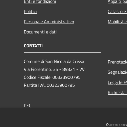
Enti e fondazioni
Appalti pu
Politici
Catasto e
Personale Amministrativo
Mobilità e
Documenti e dati
CONTATTI
Comune di San Nicola da Crissa
Prenotaz
Via Fiorentino, 35 - 89821 - VV
Segnalazi
Codice Fiscale: 00323900795
Leggi le 
Partita IVA: 00323900795
Richiesta
PEC:
protocollo.sannicoladacrissa@asmepec.it
Centralino Unico: +39 0963 73013
Questo sito 