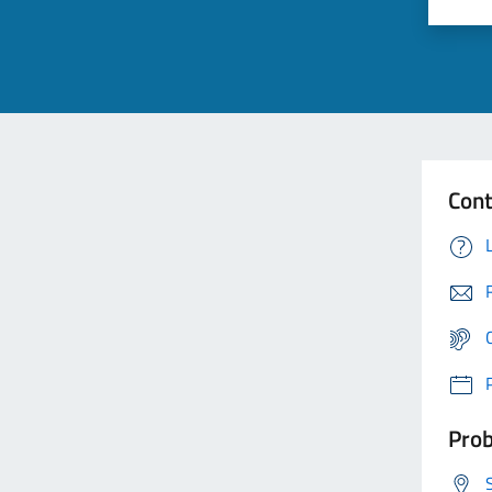
Cont
Prob