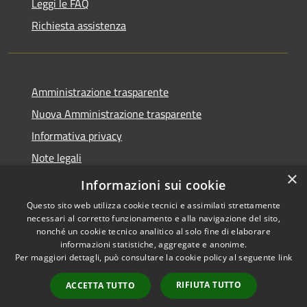
Leggi le FAQ
Richiesta assistenza
Amministrazione trasparente
Nuova Amministrazione trasparente
Informativa privacy
Note legali
×
Dichiarazione di accessibilità
Informazioni sui cookie
Questo sito web utilizza cookie tecnici e assimilati strettamente
necessari al corretto funzionamento e alla navigazione del sito,
nonché un cookie tecnico analitico al solo fine di elaborare
informazioni statistiche, aggregate e anonime.
RSS
Copyright © 2026 • Comune di
Per maggiori dettagli, può consultare la cookie policy al seguente
link
Accessibilità
San Nicola da Crissa • Powered
Privacy
Municipium
Accesso
by
•
RIFIUTA TUTTO
ACCETTA TUTTO
Cookie
redazione