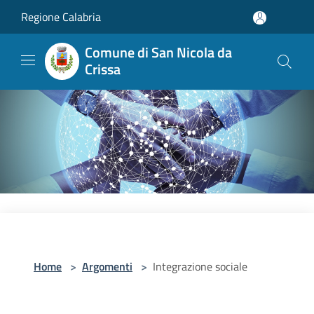
Salta al contenuto principale
Regione Calabria
Comune di San Nicola da
Crissa
Home
>
Argomenti
>
Integrazione sociale