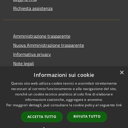
Richiesta assistenza
Amministrazione trasparente
Nuova Amministrazione trasparente
Informativa privacy
Note legali
×
Dichiarazione di accessibilità
Informazioni sui cookie
Questo sito web utilizza cookie tecnici e assimilati strettamente
necessari al corretto funzionamento e alla navigazione del sito,
nonché un cookie tecnico analitico al solo fine di elaborare
informazioni statistiche, aggregate e anonime.
RSS
Copyright © 2026 • Comune di
Per maggiori dettagli, può consultare la cookie policy al seguente
link
Accessibilità
San Nicola da Crissa • Powered
Privacy
Municipium
Accesso
by
•
RIFIUTA TUTTO
ACCETTA TUTTO
Cookie
redazione